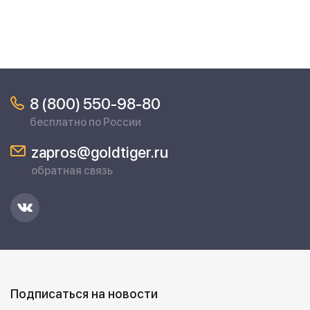
8 (800) 550-98-80
бесплатно по России
zapros@goldtiger.ru
обратная связь
Подписаться на новости