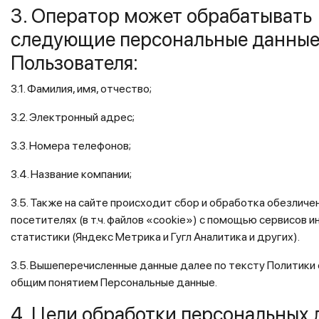
3. Оператор может обрабатывать
следующие персональные данны
Пользователя:
3.1. Фамилия, имя, отчество;
3.2. Электронный адрес;
3.3. Номера телефонов;
3.4. Название компании;
3.5. Также на сайте происходит сбор и обработка обезличе
посетителях (в т.ч. файлов «cookie») с помощью сервисов 
статистики (Яндекс Метрика и Гугл Аналитика и других).
3.5. Вышеперечисленные данные далее по тексту Политик
общим понятием Персональные данные.
4. Цели обработки персональных