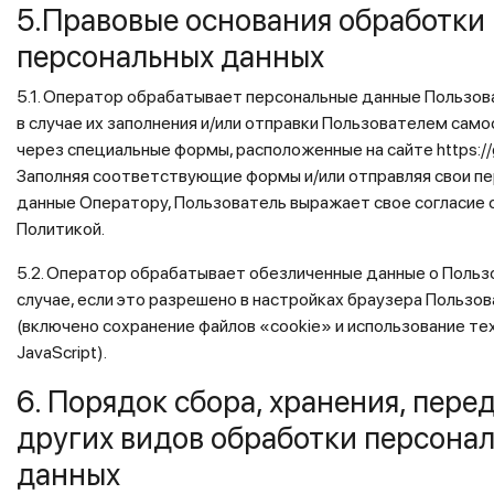
5.Правовые основания обработки
персональных данных
5.1. Оператор обрабатывает персональные данные Пользов
в случае их заполнения и/или отправки Пользователем сам
через специальные формы, расположенные на сайте https://go
Заполняя соответствующие формы и/или отправляя свои п
данные Оператору, Пользователь выражает свое согласие 
Политикой.
5.2. Оператор обрабатывает обезличенные данные о Польз
случае, если это разрешено в настройках браузера Пользо
(включено сохранение файлов «cookie» и использование те
JavaScript).
6. Порядок сбора, хранения, пере
других видов обработки персона
данных