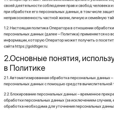
своей деятельности соблюдение прав и свобод человека и
при обработке его персональных данных, в том числе защит
неприкосновенность частной жизни, личную и семейную тай
1.2. Настоящая политика Оператора в отношении обработки
персональных данных (далее – Политика) применяется ко в
информации, которую Оператор может получить о посетит
сайта https://goldtiger.ru.
2.Основные понятия, исполь
в Политике
2.1. Автоматизированная обработка персональных данных –
персональных данных с помощью средств вычислительной 
2.2. Блокирование персональных данных – временное прек
обработки персональных данных (за исключением случаев, 
обработка необходима для уточнения персональных данных