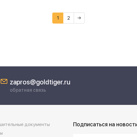
1
2
→
zapros@goldtiger.ru
обратная связь
Подписаться на новост
шительные документы
ы