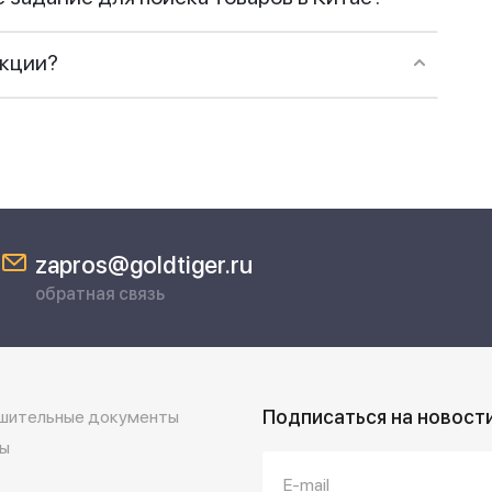
укции?
zapros@goldtiger.ru
обратная связь
Подписаться на новост
шительные документы
ы